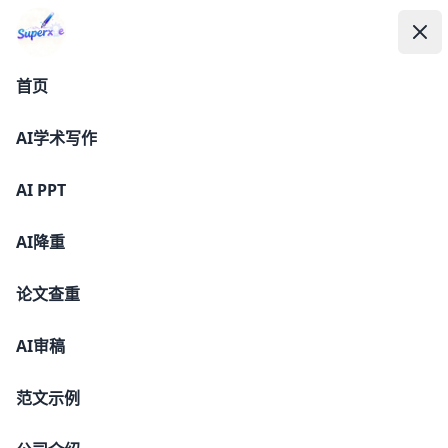
论文写得快，全靠 SuperXie 来
SuperXie论文-AI论文写作与降AI率平台
SuperXie论文-AI论文写作与降AI率平
SuperXie论文-AI论文写作与降AI率平台
打
关
台
带！
首页
已帮助
AI学术写作
位大学生完成毕业写作
AI PPT
开始写作
AI降重
论文查重
AI审稿
范文示例